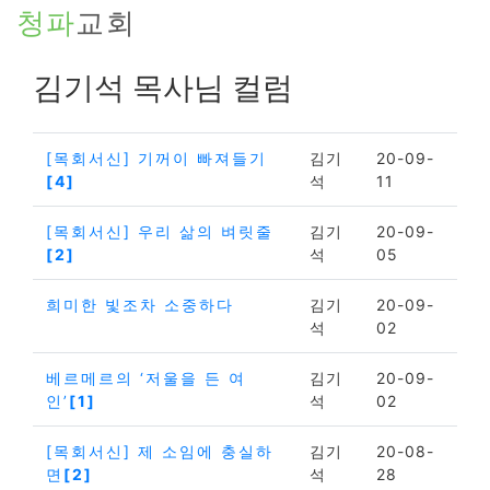
청파
교회
김기석 목사님 컬럼
[목회서신] 기꺼이 빠져들기
김기
20-09-
[4]
석
11
[목회서신] 우리 삶의 벼릿줄
김기
20-09-
[2]
석
05
희미한 빛조차 소중하다
김기
20-09-
석
02
베르메르의 ‘저울을 든 여
김기
20-09-
인’
[1]
석
02
[목회서신] 제 소임에 충실하
김기
20-08-
면
[2]
석
28