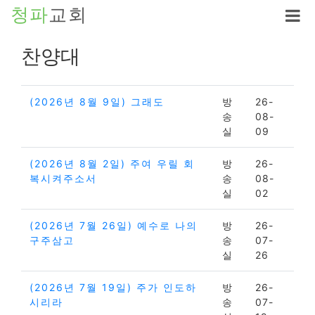
청파
교회
찬양대
(2026년 8월 9일) 그래도
방
26-
송
08-
실
09
(2026년 8월 2일) 주여 우릴 회
방
26-
복시켜주소서
송
08-
실
02
(2026년 7월 26일) 예수로 나의
방
26-
구주삼고
송
07-
실
26
(2026년 7월 19일) 주가 인도하
방
26-
시리라
송
07-