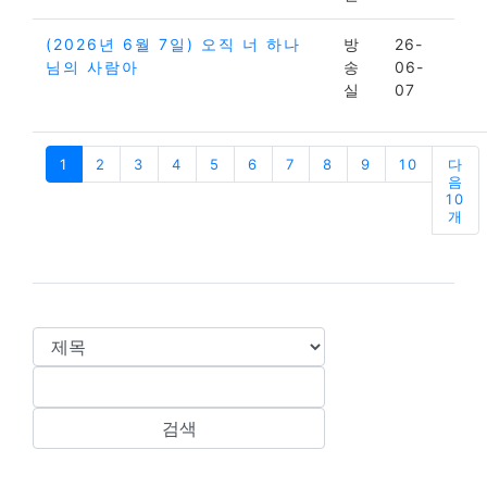
(2026년 6월 7일) 오직 너 하나
방
26-
님의 사람아
송
06-
실
07
1
2
3
4
5
6
7
8
9
10
다
음
10
개