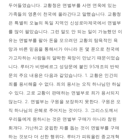
두어들였습니다. 교황청은 면벌부를 사면 연옥에 있는
가족들의 영혼이 천국에 올라간다고 말했습니다. 교황청
은 특별히 오늘의 독일 지역인 신성로마제국에서 면벌부
를 많이 팔았습니다. 그런 말도 안 되는 일이 가능했던 이
유는 면벌부를 팔아 돈을 모으려던 교황의 탐욕적인 욕
망과 바른 믿음을 통해서가 아니라 돈 몇 푼으로 천국에
가고자하는 사람들의 얄팍한 욕망이 만났기 때문이었습
니다. 루터가 비텐베르그 성당문에 붙인 95개조의 반박
문의 주요 내용은 다음과 같았습니다. 1. 교황은 인간의
죄를 용서해줄 수 없다. 죄의 용서는 오직 하나님만 하실
수 있다. 고로 교황이 판매하는 면벌부로 죄가 용서되지
않는다. 2. 면벌부는 구원을 보장하지 못한다. 구원은 오
직 하나님의 은혜로 주어지는 것이다. 3. 그리스도께서
우리들에게 원하시는 것은 면벌부 구매가 아니라 참된
회개다. 가난하고 궁핍한 자를 돕는 것이 면벌부를 구매
하는 것보다 더 선한 행위다. 루터가 피워올린 종교개혁