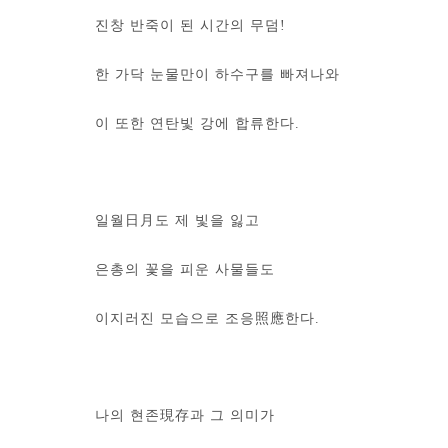
진창 반죽이 된 시간의 무덤!
한 가닥 눈물만이 하수구를 빠져나와
이 또한 연탄빛 강에 합류한다.
일월日月도 제 빛을 잃고
은총의 꽃을 피운 사물들도
이지러진 모습으로 조응照應한다.
나의 현존現存과 그 의미가