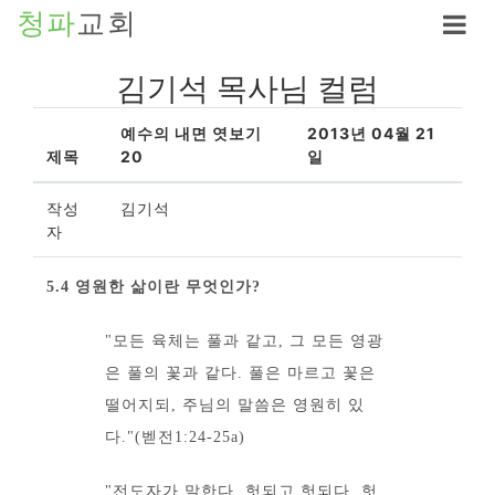
청파
교회
김기석 목사님 컬럼
예수의 내면 엿보기
2013년 04월 21
제목
20
일
작성
김기석
자
5.4 영원한 삶이란 무엇인가?
"모든 육체는 풀과 같고, 그 모든 영광
은 풀의 꽃과 같다. 풀은 마르고 꽃은
떨어지되, 주님의 말씀은 영원히 있
다."(벧전1:24-25a)
"전도자가 말한다. 헛되고 헛되다. 헛