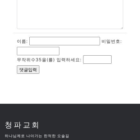
이름:
비밀번호:
무작위수35을(를) 입력하세요:
청파교회
하나님께로 나아가는 한적한 오솔길