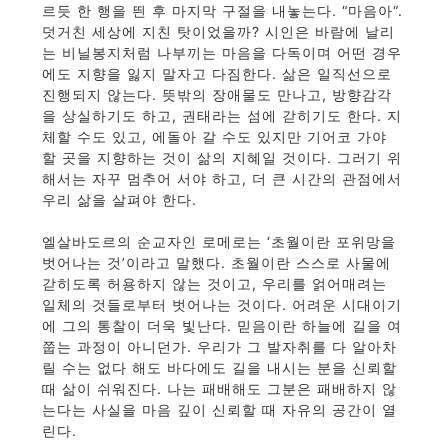
르듯 한 행을 띈 후 마지막 구절을 내놓는다. “마음아“.
덧거친 세상에 지친 탓이었을까? 시인은 바람에 날리
는 비닐봉지처럼 나부끼는 마음을 다독이며 어떤 경우
에도 지향을 잃지 말자고 다짐한다. 삶은 일직선으로
진행되지 않는다. 뜻밖의 장애물도 만나고, 방향감각
을 상실하기도 하고, 권태라는 섬에 갇히기도 한다. 지
체할 수도 있고, 에돌아 갈 수도 있지만 기어코 가야
할 곳을 지향하는 것이 삶의 지혜일 것이다. 그러기 위
해서는 자꾸 멈추어 서야 하고, 더 큰 시간의 관점에서
우리 삶을 살펴야 한다.
엘살바도르의 순교자인 로메로는 ‘초월이란 포위망을
벗어나는 것’이라고 말했다. 초월이란 스스로 사물에
갇히도록 허용하지 않는 것이고, 우리를 얽어매려는
일체의 것들로부터 벗어나는 것이다. 어려운 시대이기
에 그의 통찰이 더욱 빛난다. 믿음이란 하늘에 길을 여
쭙는 과정이 아니던가. 우리가 그 발자취를 다 알아차
릴 수는 없다 해도 바다에도 길을 내시는 분을 신뢰할
때 삶이 쉬워진다. 나는 패배해도 그분은 패배하지 않
는다는 사실을 마음 깊이 신뢰할 때 자유의 공간이 열
린다.