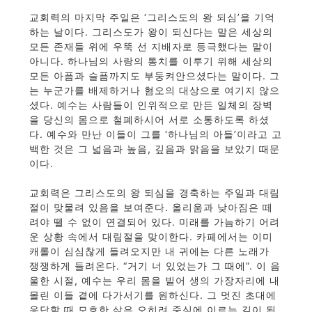
교회력의 마지막 주일은 ‘그리스도의 왕 되심’을 기억
하는 날이다. 그리스도가 왕이 되신다는 말은 세상의
모든 존재들 위에 우뚝 선 지배자로 등극했다는 말이
아니다. 하나님의 사랑의 통치를 이루기 위해 세상의
모든 아픔과 슬픔까지도 부둥켜안으셨다는 말이다. 그
는 누군가를 배제하거나 혐오의 대상으로 여기지 않으
셨다. 예수는 사람들이 인위적으로 만든 일체의 장벽
을 당신의 몸으로 철폐하시어 서로 소통하도록 하셨
다. 예수와 만난 이들이 그를 ‘하나님의 아들’이라고 고
백한 것은 그 넓음과 높음, 깊음과 맑음을 보았기 때문
이다.
교회력은 그리스도의 왕 되심을 경축하는 주일과 대림
절이 맞물려 있음을 보여준다. 올리움과 낮아짐은 떼
려야 뗄 수 없이 연결되어 있다. 미래를 가늠하기 어려
운 상황 속에서 대림절을 맞이한다. 카페에서는 이미
캐롤이 심심찮게 들려오지만 내 귀에는 다른 노래가
쟁쟁하게 들려온다. “거기 너 있었는가 그 때에”. 이 음
울한 시절, 예수는 우리 몸을 빌어 생의 가장자리에 내
몰린 이들 곁에 다가서기를 원하신다. 그 멋진 초대에
응답할 때 모호한 삶은 오히려 중심에 이르는 길이 된