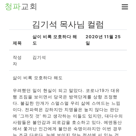
청파
교회
김기석 목사님 컬럼
삶이 비록 모호하다 해
2020년 11월 25
제목
도
일
작성
김기석
자
삶이 비록 모호하다 해도
우려했던 일이 현실이 되고 말았다. 코로나19가 대유
행 조짐을 보이면서 당국은 방역단계를 상향 조정했
다. 불길한 안개가 스멀스멀 우리 삶에 스며드는 느낌
이다. 전파력은 강하지만 치명율은 높지 않다는 판단
에 ‘그까짓 것’ 하고 생각하는 이들도 있지만, 대다수의
사람들은 불안감과 피로감을 호소하고 있다. 에덴동산
에서 쫓겨난 인간에게 불안은 숙명이라지만 이번 경우
는 조금 다르다. 눈에 보이지 않는 전선에 서 있는 것