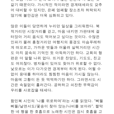
같기 때문이다. 가시적인 적이라면 경계태세라도 갖추
어 대비할 수 있지만, 은폐 엄폐할 장소조차 허락되지
않기에 불안감은 더욱 심화되고 있다.
많은 이들이 당연하게 누리던 일상을 그리워한다. 북
적거리던 시장거리를 걷고, 마음 내키면 가판대에 걸
터앉아 거리 음식도 먹어보고 싶다는 것이다. 수많은
인파가 몰려 흥청거리던 여행지의 풍경도 아슴푸레하
게 떠오르고, 가까운 벗들과 어울려 실떡거리던 시간
도 마치 꿈속의 기억인 듯 아득하기만 하다. 교회의 형
편은 더 말할 나위 없다. 뜨거운 찬양도, 기도도, 친교
도 여의찮다. 병자들이 있어도 찾아가 위로할 수 없다.
낯모르는 이가 다가오면 경계부터 하게 된다. 어쩔 수
없이 응대를 하더라도 찜찜한 마음이 가시질 않는다.
마음에 고황이 든 듯 먹먹하기만 하다. 그러면서도 시
간은 속절없이 흘러간다. 공허하고 쇠잔한 무력감이
우리를 사로잡을 태세다.
함민복 시인의 ‘나를 위로하며’라는 시를 읽었다. “삐뚤
삐뚤/날면서도/꽃송이 찾아 앉는/나비를 보아라”. 짤막
한 네 행을 한 호흡으로 노래한 시인은 잠시 호흡을 고