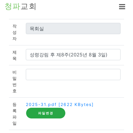
청파
교회
작
성
자
제
목
비
밀
번
호
등
2025-31.pdf [2622 KBytes]
록
파일변경
파
일