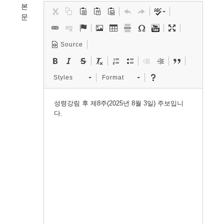
본
문
Source
Styles
Format